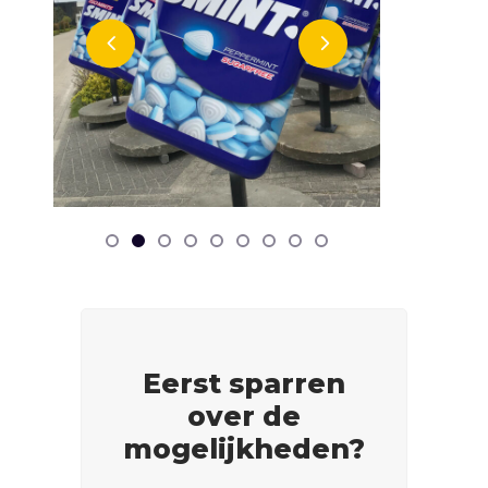
Wegreclame voor Smint
Zweege
Belettering
Speciale projecten.
Beletter
Eerst sparren
over de
mogelijkheden?