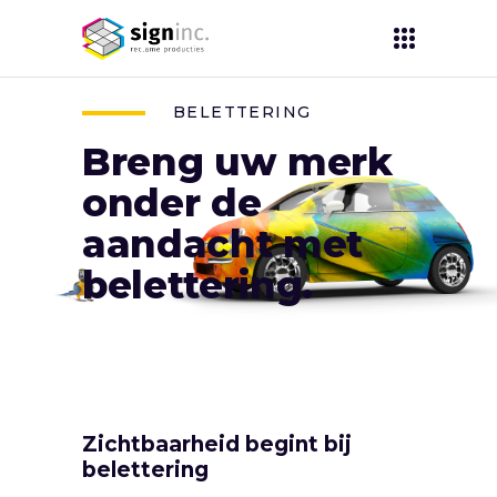
BELETTERING
Breng uw merk
onder de
aandacht met
belettering.
Zichtbaarheid begint bij
belettering