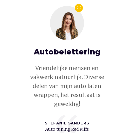
uwen.
Autobelettering
oplo
 gewoon
Vriendelijke mensen en
Snelle s
en up &
vakwerk natuurlijk. Diverse
Voor z
e beurs
delen van mijn auto laten
projecte
 hierin is
wrappen, het resultaat is
alles ne
rd.
geweldig!
en van
DELFT
STEFANIE SANDERS
r
Auto tuning Red Riffs